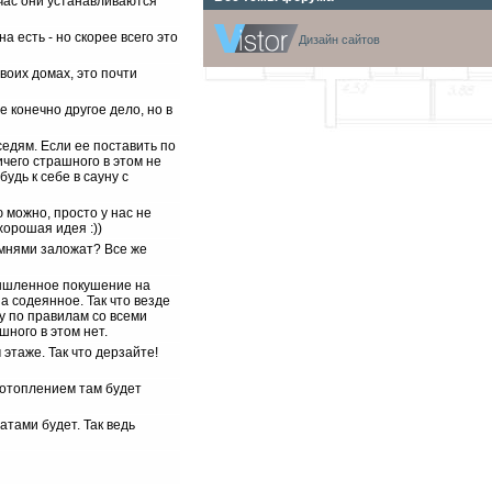
йчас они устанавливаются
а есть - но скорее всего это
Дизайн сайтов
воих домах, это почти
е конечно другое дело, но в
седям. Если ее поставить по
ничего страшного в этом не
будь к себе в сауну с
 можно, просто у нас не
хорошая идея :))
амнями заложат? Все же
умышленное покушение на
а содеянное. Так что везде
ну по правилам со всеми
шного в этом нет.
этаже. Так что дерзайте!
с отоплением там будет
атами будет. Так ведь