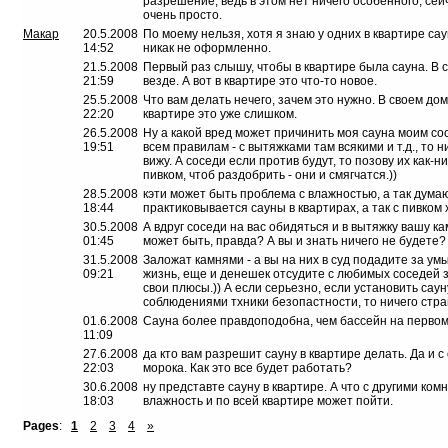
разрешение, ведь в этом нет ничего особенного, се
очень просто.
Макар
20.5.2008
По моему нельзя, хотя я знаю у одних в квартире саун
14:52
никак не оформленно.
21.5.2008
Первый раз слышу, чтобы в квартире была сауна. В с
21:59
везде. А вот в квартире это что-то новое.
25.5.2008
Что вам делать нечего, зачем это нужно. В своем дом
22:20
квартире это уже слишком.
26.5.2008
Ну а какой вред может причинить моя сауна моим со
19:51
всем правилам - с вытяжками там всякими и т.д., то 
вижу. А соседи если против будут, то позову их как-ни
пивком, чтоб раздобрить - они и смягчатся.))
28.5.2008
кэти может быть проблема с влажностью, а так думаю
18:44
практиковывается сауны в квартирах, а так с пивком 
30.5.2008
А вдруг соседи на вас обидяться и в вытяжку вашу к
01:45
может быть, правда? А вы и знать ничего не будете?
31.5.2008
Заложат камнями - а вы на них в суд подадите за 
09:21
жизнь, еще и денешек отсудите с любимых соседей з
свои плюсы.)) А если серьезно, если установить сау
соблюдениями тхники безопастности, то ничего стра
01.6.2008
Сауна более правдоподобна, чем бассейн на первом 
11:09
27.6.2008
да кто вам разрешит сауну в квартире делать. Да и 
22:03
морока. Как это все будет работать?
30.6.2008
ну представте сауну в квартире. А что с другими комн
18:03
влажность и по всей квартире может пойти.
Pages
:
1
2
3
4
»