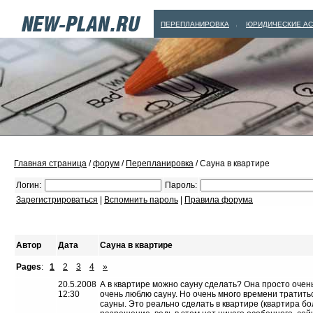
ПЕРЕПЛАНИРОВКА
ЮРИДИЧЕСКИЕ А
|
Главная страница
/
форум
/
Перепланировка
/ Сауна в квартире
Логин:
Пароль:
Зарегистрироваться
|
Вспомнить пароль
|
Правила форума
Автор
Дата
Сауна в квартире
Pages
:
1
2
3
4
»
20.5.2008
А в квартире можно сауну сделать? Она просто очень
12:30
очень люблю сауну. Но очень много времени тратитьс
сауны. Это реально сделать в квартире (квартира бо