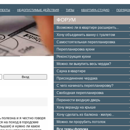
СПЕКТЫ
НЕДОПУСТИМЫЕ ДЕЙСТВИЯ
ТИПЫ
КВАРТИРА-СТУДИО
ПОРЯДО
|
|
|
|
ФОРУМ
Возможно ли в квартире расширить...
Хочу объединить ванну с туалетом
Самостоятельная перепланировка
Перепланировка кухни
Реконструкция кухни
Можно ли выкупить весь чердак?
Сауна в квартире
Присоединение чердака
С чего начинать перепланировку?
Свободная перепланировка
Перенести входную дверь
Хочу веранду на крыше
Хочу сделать из балкона - жилую...
 полезна и я честно говоря
Можно ли прорубить потолок
я на поход в городские
льшая) и нужно ли какое
Все темы форума